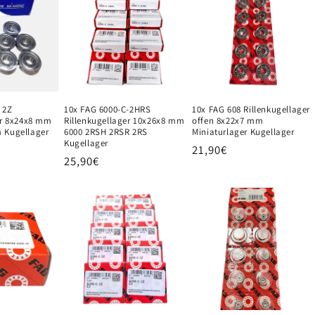
 2Z
10x FAG 6000-C-2HRS
10x FAG 608 Rillenkugellager
er 8x24x8 mm
Rillenkugellager 10x26x8 mm
offen 8x22x7 mm
 Kugellager
6000 2RSH 2RSR 2RS
Miniaturlager Kugellager
Kugellager
Normaler
21,90€
Normaler
25,90€
Preis
Preis