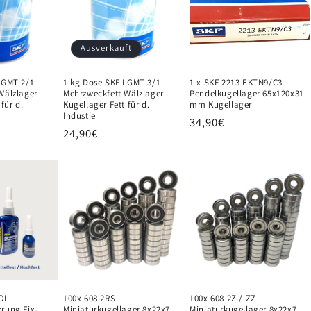
Ausverkauft
LGMT 2/1
1 kg Dose SKF LGMT 3/1
1 x SKF 2213 EKTN9/C3
Wälzlager
Mehrzweckfett Wälzlager
Pendelkugellager 65x120x31
für d.
Kugellager Fett für d.
mm Kugellager
Industie
Normaler
34,90€
Normaler
24,90€
Preis
Preis
OL
100x 608 2RS
100x 608 2Z / ZZ
rung Fix-
Miniaturkugellager 8x22x7
Miniaturkugellager 8x22x7