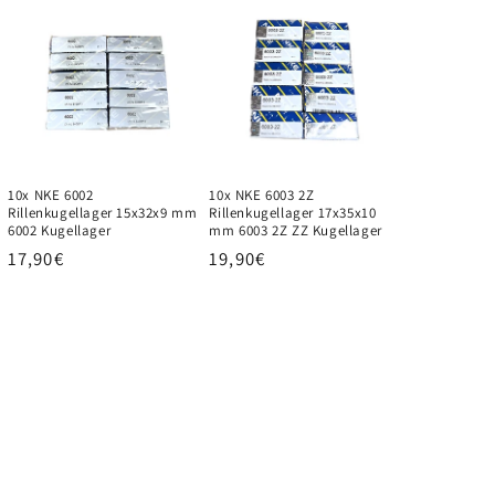
10x NKE 6002
10x NKE 6003 2Z
Rillenkugellager 15x32x9 mm
Rillenkugellager 17x35x10
6002 Kugellager
mm 6003 2Z ZZ Kugellager
Normaler
17,90€
Normaler
19,90€
Preis
Preis