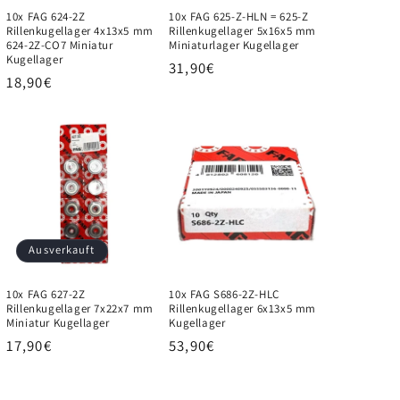
10x FAG 624-2Z
10x FAG 625-Z-HLN = 625-Z
Rillenkugellager 4x13x5 mm
Rillenkugellager 5x16x5 mm
624-2Z-CO7 Miniatur
Miniaturlager Kugellager
Kugellager
Normaler
31,90€
Normaler
18,90€
Preis
Preis
Ausverkauft
10x FAG 627-2Z
10x FAG S686-2Z-HLC
Rillenkugellager 7x22x7 mm
Rillenkugellager 6x13x5 mm
Miniatur Kugellager
Kugellager
Normaler
17,90€
Normaler
53,90€
Preis
Preis