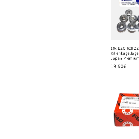
10x EZO 628 ZZ
Rillenkugellag
Japan Premium
Normaler
19,90€
Preis