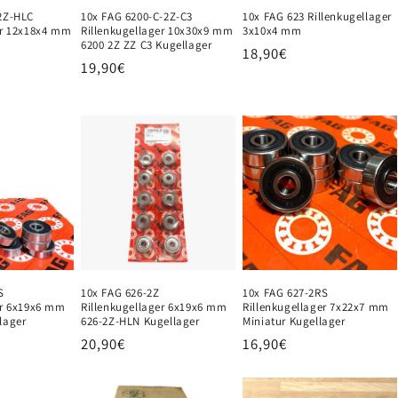
2Z-HLC
10x FAG 6200-C-2Z-C3
10x FAG 623 Rillenkugellager
er 12x18x4 mm
Rillenkugellager 10x30x9 mm
3x10x4 mm
6200 2Z ZZ C3 Kugellager
Normaler
18,90€
Normaler
19,90€
Preis
Preis
S
10x FAG 626-2Z
10x FAG 627-2RS
er 6x19x6 mm
Rillenkugellager 6x19x6 mm
Rillenkugellager 7x22x7 mm
lager
626-2Z-HLN Kugellager
Miniatur Kugellager
Normaler
20,90€
Normaler
16,90€
Preis
Preis