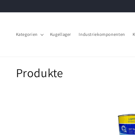
Direkt
zum
Inhalt
Kategorien
Kugellager
Industriekomponenten
K
K
Produkte
a
t
e
g