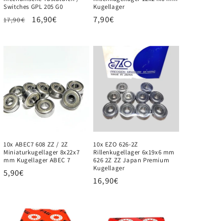
Switches GPL 205 G0
Kugellager
Normaler
Verkaufspreis
16,90€
Normaler
7,90€
17,90€
Preis
Preis
10x ABEC7 608 ZZ / 2Z
10x EZO 626-2Z
Miniaturkugellager 8x22x7
Rillenkugellager 6x19x6 mm
mm Kugellager ABEC 7
626 2Z ZZ Japan Premium
Kugellager
Normaler
5,90€
Normaler
16,90€
Preis
Preis