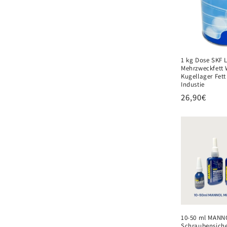
o
r
1 kg Dose SKF 
Mehrzweckfett 
i
Kugellager Fett 
Industie
Normaler
26,90€
e
Preis
:
10-50 ml MANN
Schraubensiche