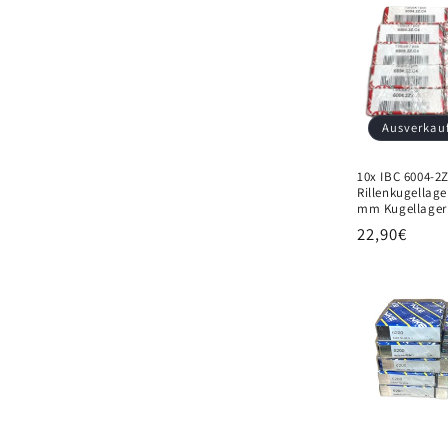
Ausverkau
10x IBC 6004-2Z
Rillenkugellage
mm Kugellager
Normaler
22,90€
Preis