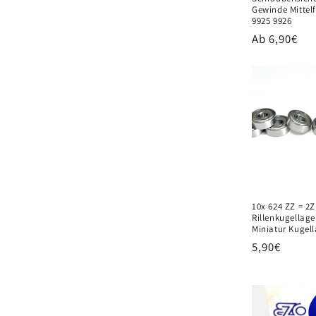
Gewinde Mittelf
9925 9926
Normaler
Ab 6,90€
Preis
10x 624 ZZ = 2Z
Rillenkugellag
Miniatur Kugel
Normaler
5,90€
Preis