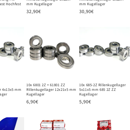
est Hochfest
mm Kugellager
mm Kugellager
Normaler
32,90€
Normaler
30,90€
Preis
Preis
10x 6801 2Z = 61801 ZZ
10x 685-2Z Rillenkugellager
er 4x13x5 mm
Rillenkugellager 12x21x5 mm
5x11x5 mm 685 2Z ZZ
lager
Kugellager
Kugellager
Normaler
6,90€
Normaler
5,90€
Preis
Preis