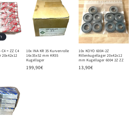
ft
-C4 = ZZ C4
10x INA KR 35 Kurvenrolle
10x KOYO 6004-2Z
r 20x42x12
16x35x52 mm KR35
Rillenkugellager 20x42x12
Kugellager
mm Kugellager 6004 2Z ZZ
Normaler
199,90€
Normaler
13,90€
Preis
Preis