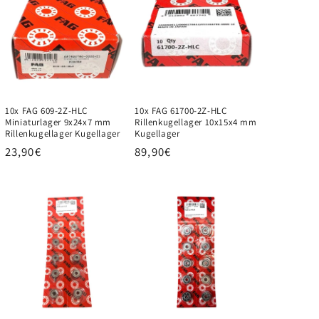
10x FAG 609-2Z-HLC
10x FAG 61700-2Z-HLC
Miniaturlager 9x24x7 mm
Rillenkugellager 10x15x4 mm
Rillenkugellager Kugellager
Kugellager
Normaler
23,90€
Normaler
89,90€
Preis
Preis