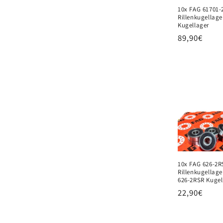
10x FAG 61701-
Rillenkugellag
Kugellager
Normaler
89,90€
Preis
10x FAG 626-2R
Rillenkugellag
626-2RSR Kugel
Normaler
22,90€
Preis