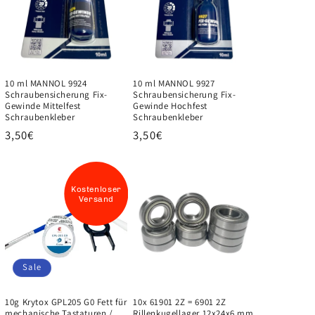
10 ml MANNOL 9924
10 ml MANNOL 9927
Schraubensicherung Fix-
Schraubensicherung Fix-
Gewinde Mittelfest
Gewinde Hochfest
Schraubenkleber
Schraubenkleber
Normaler
3,50€
Normaler
3,50€
Preis
Preis
Kostenloser
Versand
Sale
10g Krytox GPL205 G0 Fett für
10x 61901 2Z = 6901 2Z
mechanische Tastaturen /
Rillenkugellager 12x24x6 mm