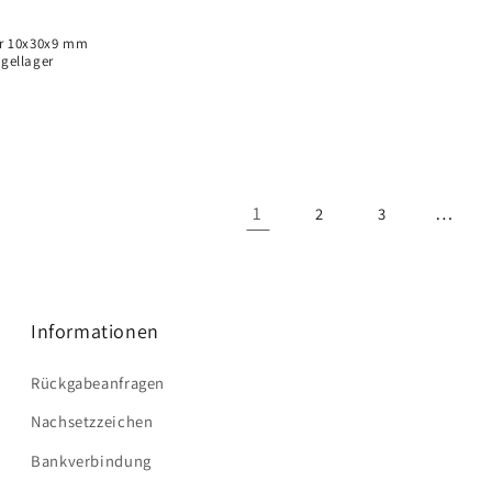
er 10x30x9 mm
ugellager
1
…
2
3
Informationen
Rückgabeanfragen
Nachsetzzeichen
Bankverbindung