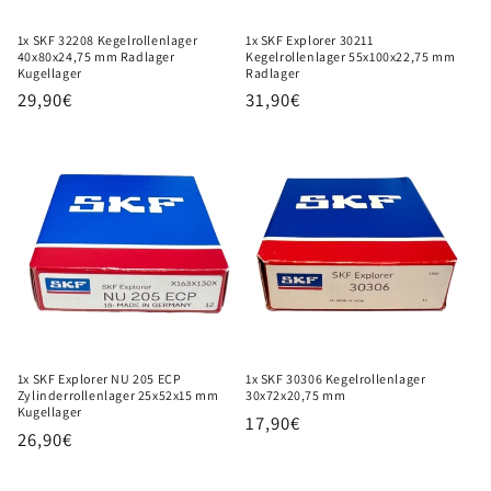
1x SKF 32208 Kegelrollenlager
1x SKF Explorer 30211
40x80x24,75 mm Radlager
Kegelrollenlager 55x100x22,75 mm
Kugellager
Radlager
Normaler
29,90€
Normaler
31,90€
Preis
Preis
1x SKF Explorer NU 205 ECP
1x SKF 30306 Kegelrollenlager
Zylinderrollenlager 25x52x15 mm
30x72x20,75 mm
Kugellager
Normaler
17,90€
Normaler
26,90€
Preis
Preis