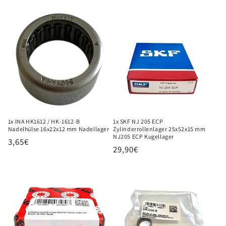
Preis
1x INA HK1612 / HK-1612-B
1x SKF NJ 205 ECP
Nadelhülse 16x22x12 mm Nadellager
Zylinderrollenlager 25x52x15 mm
NJ205 ECP Kugellager
Normaler
3,65€
Normaler
29,90€
Preis
Preis