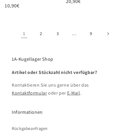
Normaler
20,90€
Normaler
10,90€
Preis
Preis
1
…
2
3
9
1A-Kugellager Shop
Artikel oder Stückzahl nicht verfügbar?
Kontaktieren Sie uns gerne über das
Kontaktformular
oder per
E-Mail
.
Informationen
Rückgabeanfragen