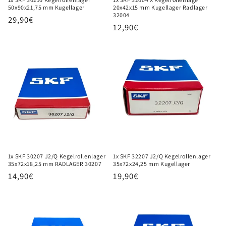
50x90x21,75 mm Kugellager
20x42x15 mm Kugellager Radlager
32004
Normaler
29,90€
Normaler
12,90€
Preis
Preis
1x SKF 30207 J2/Q Kegelrollenlager
1x SKF 32207 J2/Q Kegelrollenlager
35x72x18,25 mm RADLAGER 30207
35x72x24,25 mm Kugellager
Normaler
14,90€
Normaler
19,90€
Preis
Preis