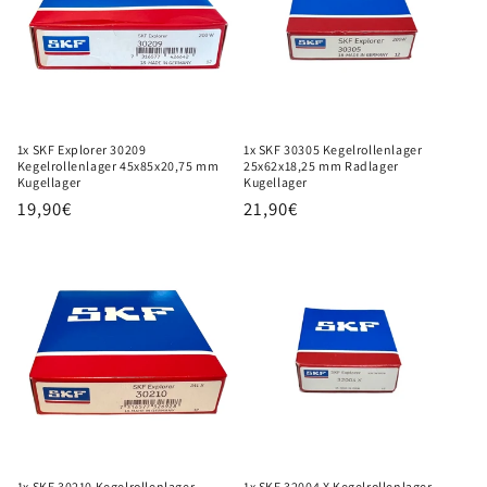
1x SKF Explorer 30209
1x SKF 30305 Kegelrollenlager
Kegelrollenlager 45x85x20,75 mm
25x62x18,25 mm Radlager
Kugellager
Kugellager
Normaler
19,90€
Normaler
21,90€
Preis
Preis
1x SKF 30210 Kegelrollenlager
1x SKF 32004 X Kegelrollenlager