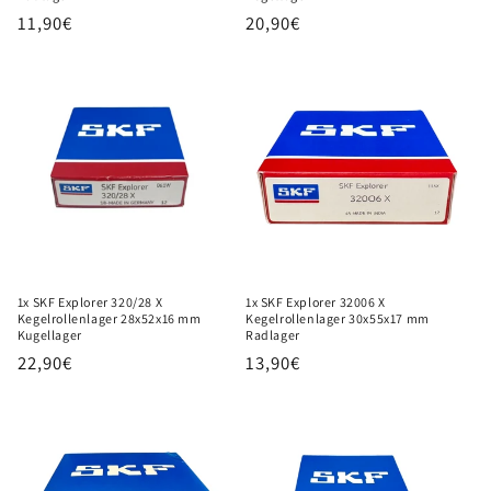
Normaler
11,90€
Normaler
20,90€
Preis
Preis
1x SKF Explorer 320/28 X
1x SKF Explorer 32006 X
Kegelrollenlager 28x52x16 mm
Kegelrollenlager 30x55x17 mm
Kugellager
Radlager
Normaler
22,90€
Normaler
13,90€
Preis
Preis