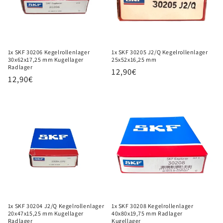
i
e
:
1x SKF 30206 Kegelrollenlager
1x SKF 30205 J2/Q Kegelrollenlager
30x62x17,25 mm Kugellager
25x52x16,25 mm
Radlager
Normaler
12,90€
Normaler
12,90€
Preis
Preis
1x SKF 30204 J2/Q Kegelrollenlager
1x SKF 30208 Kegelrollenlager
20x47x15,25 mm Kugellager
40x80x19,75 mm Radlager
Radlager
Kugellager