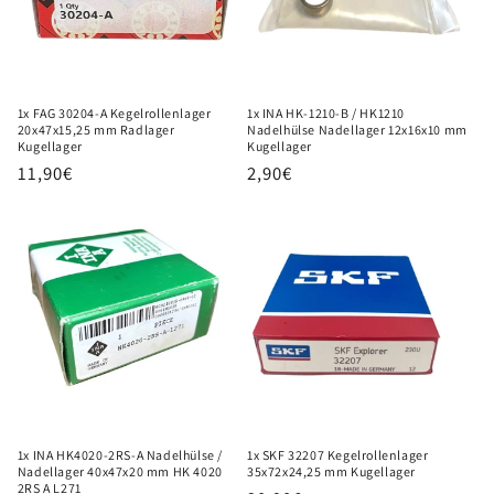
1x FAG 30204-A Kegelrollenlager
1x INA HK-1210-B / HK1210
20x47x15,25 mm Radlager
Nadelhülse Nadellager 12x16x10 mm
Kugellager
Kugellager
Normaler
11,90€
Normaler
2,90€
Preis
Preis
1x INA HK4020-2RS-A Nadelhülse /
1x SKF 32207 Kegelrollenlager
Nadellager 40x47x20 mm HK 4020
35x72x24,25 mm Kugellager
2RS A L271