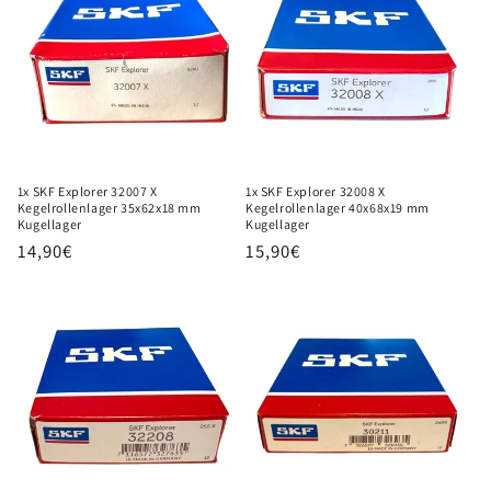
1x SKF Explorer 32007 X
1x SKF Explorer 32008 X
Kegelrollenlager 35x62x18 mm
Kegelrollenlager 40x68x19 mm
Kugellager
Kugellager
Normaler
14,90€
Normaler
15,90€
Preis
Preis