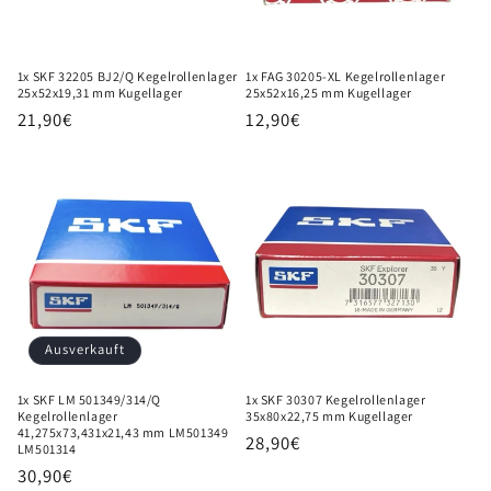
1x SKF 32205 BJ2/Q Kegelrollenlager
1x FAG 30205-XL Kegelrollenlager
25x52x19,31 mm Kugellager
25x52x16,25 mm Kugellager
Normaler
21,90€
Normaler
12,90€
Preis
Preis
Ausverkauft
1x SKF LM 501349/314/Q
1x SKF 30307 Kegelrollenlager
Kegelrollenlager
35x80x22,75 mm Kugellager
41,275x73,431x21,43 mm LM501349
Normaler
28,90€
LM501314
Preis
Normaler
30,90€