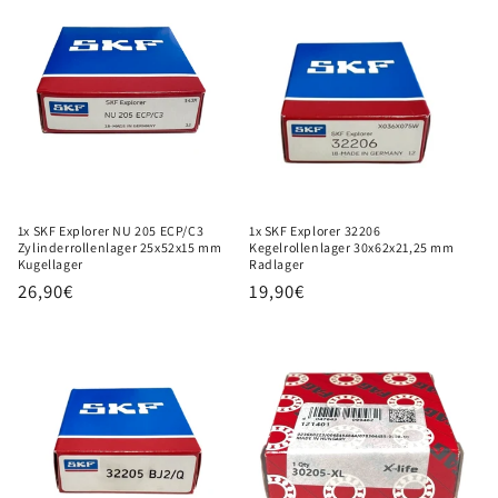
1x SKF Explorer NU 205 ECP/C3
1x SKF Explorer 32206
Zylinderrollenlager 25x52x15 mm
Kegelrollenlager 30x62x21,25 mm
Kugellager
Radlager
Normaler
26,90€
Normaler
19,90€
Preis
Preis