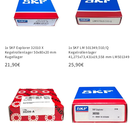
1x SKF Explorer 32010 X
1x SKF LM 501349/310/Q
Kegelrollenlager 50x80x20 mm
Kegelrollenlager
Kugellager
41,275x73,431x19,558 mm LM501349
Normaler
21,90€
Normaler
25,90€
Preis
Preis