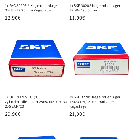
1x FAG 30206 A Kegelrollenlager
1x SKF 30203 Kegelrollenlager
30x62x17,25 mm Kugellager
17x40x13,25 mm
Normaler
12,90€
Normaler
11,90€
Preis
Preis
1x SKF NJ205 ECP/C3
1x SKF 32209 Kegelrollenlager
Zylinderrollenlager 25x52x15 mm NJ
45x85x24,75 mm Radlager
205 ECP/C3
Kugellager
Normaler
29,90€
Normaler
21,90€
Preis
Preis