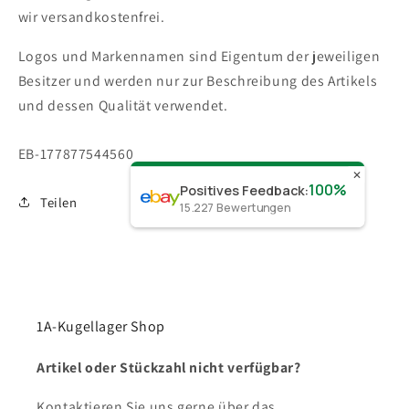
wir versandkostenfrei.
Logos und Markennamen sind Eigentum der jeweiligen
Besitzer und werden nur zur Beschreibung des Artikels
und dessen Qualität verwendet.
SKU:
EB-177877544560
✕
100%
Positives Feedback
:
Teilen
15.227
Bewertungen
1A-Kugellager Shop
Artikel oder Stückzahl nicht verfügbar?
Kontaktieren Sie uns gerne über das