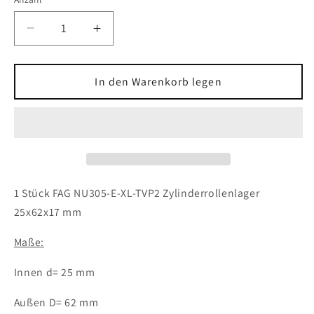
Verringere
Erhöhe
die
die
Menge
Menge
für
für
In den Warenkorb legen
1x
1x
FAG
FAG
NU305-
NU305-
E-
E-
XL-
XL-
TVP2
TVP2
Zylinderrollenlager
Zylinderrollenlager
1 Stück FAG NU305-E-XL-TVP2 Zylinderrollenlager
25x62x17
25x62x17
25x62x17 mm
mm
mm
Kugellager
Kugellager
Maße:
Innen d= 25 mm
Außen D= 62 mm