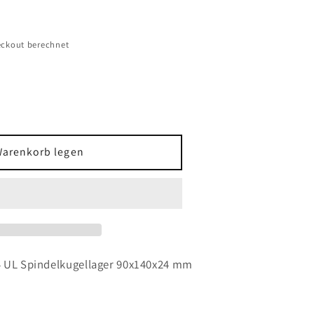
ckout berechnet
Warenkorb legen
4 UL Spindelkugellager 90x140x24 mm
gellager
24