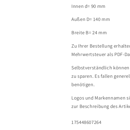
mm
mm
Innen d= 90 mm
S6018
S6018
Kugellager
Kugellage
Außen D= 140 mm
Breite B= 24 mm
Zu Ihrer Bestellung erhalt
Mehrwertsteuer als PDF-Dat
Selbstverständlich können
zu sparen. Es fallen genere
benötigen.
Logos und Markennamen sin
zur Beschreibung des Artik
SKU:
175448607264