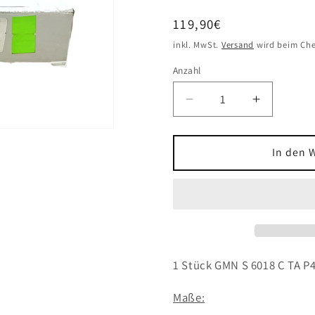
Normaler
119,90€
Preis
inkl. MwSt.
Versand
wird beim Che
Anzahl
Verringere
Erhöhe
die
die
Menge
Menge
für
für
In den 
1x
1x
GMN
GMN
S
S
6018
6018
C
C
TA
TA
P4
P4
1 Stück GMN S 6018 C TA P
UL
UL
Spindelkugellager
Spindelku
Maße:
90x140x24
90x140x