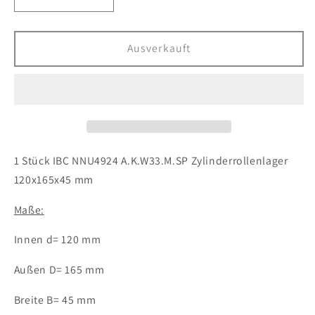
Verringere
Erhöhe
die
die
Menge
Menge
für
für
Ausverkauft
1x
1x
IBC
IBC
NNU4924
NNU4924
A.K.W33.M.SP
A.K.W33.M.SP
Zylinderrollenlager
Zylinderrollenlager
120x165x45mm
120x165x45mm
NNU
NNU
1 Stück IBC NNU4924 A.K.W33.M.SP Zylinderrollenlager
4924
4924
120x165x45 mm
Kugellager
Kugellager
Maße:
Innen d= 120 mm
Außen D= 165 mm
Breite B= 45 mm