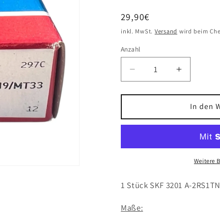
Normaler
29,90€
Preis
inkl. MwSt.
Versand
wird beim Che
Anzahl
Verringere
Erhöhe
die
die
Menge
Menge
für
für
In den 
1x
1x
SKF
SKF
3201
3201
A-
A-
2RS1TN9/MT33
2RS1TN9
Weitere 
Schrägkugellager
Schrägku
12x32x15,9
12x32x15
1 Stück SKF 3201 A-2RS1T
mm
mm
Kugellager
Kugellage
Maße: