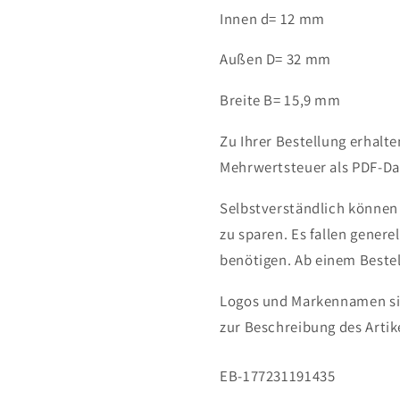
Innen d= 12 mm
Außen D= 32 mm
Breite B= 15,9 mm
Zu Ihrer Bestellung erhalt
Mehrwertsteuer als PDF-Dat
Selbstverständlich können
zu sparen. Es fallen genere
benötigen.
Ab einem Bestel
Logos und Markennamen sin
zur Beschreibung des Artik
SKU:
EB-177231191435