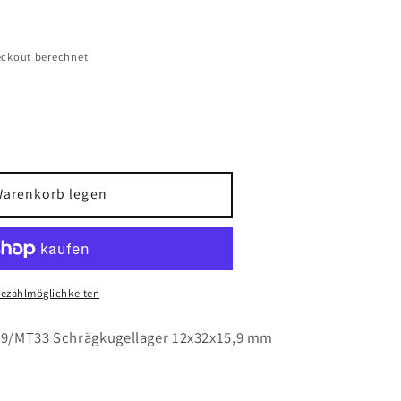
ckout berechnet
Warenkorb legen
/MT33
Bezahlmöglichkeiten
gellager
,9
N9/MT33 Schrägkugellager 12x32x15,9 mm
r