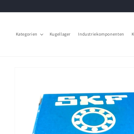
Direkt
zum
Inhalt
Kategorien
Kugellager
Industriekomponenten
K
Zu
Produktinformationen
springen