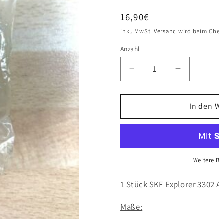
Normaler
16,90€
Preis
inkl. MwSt.
Versand
wird beim Che
Anzahl
Verringere
Erhöhe
die
die
Menge
Menge
für
für
In den 
1x
1x
SKF
SKF
Explorer
Explorer
3302
3302
ATN9
ATN9
Weitere 
Schrägkugellager
Schrägku
15x42x19
15x42x1
1 Stück SKF Explorer 3302
mm
mm
Kugellager
Kugellage
Maße: