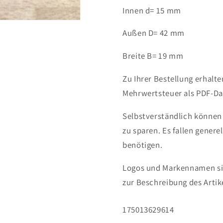
Innen d= 15 mm
Außen D= 42 mm
Breite B= 19 mm
Zu Ihrer Bestellung erhalt
Mehrwertsteuer als PDF-Dat
Selbstverständlich können
zu sparen. Es fallen genere
benötigen.
Logos und Markennamen sin
zur Beschreibung des Artik
SKU:
175013629614