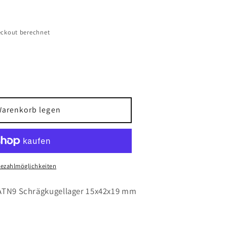
ckout berechnet
Warenkorb legen
Bezahlmöglichkeiten
gellager
9
 ATN9 Schrägkugellager 15x42x19 mm
r