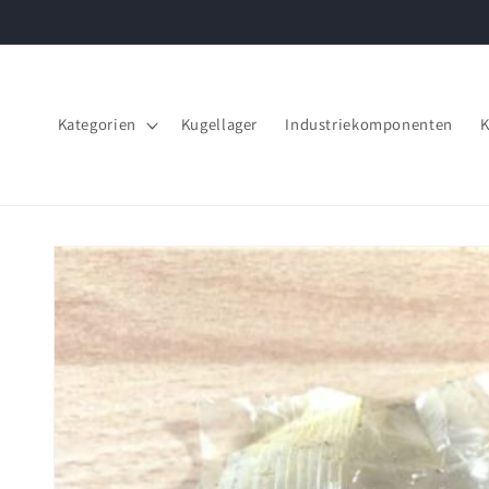
Direkt
zum
Inhalt
Kategorien
Kugellager
Industriekomponenten
K
Zu
Produktinformationen
springen