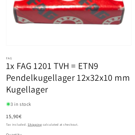
FAG
1x FAG 1201 TVH = ETN9
Pendelkugellager 12x32x10 mm
Kugellager
3 in stock
Regular
15,90€
price
Tax included.
Shipping
calculated at checkout.
Quantity