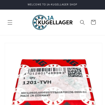
Skip to
WELCOME TO 1A-KUGELLAGER SHOP
content
Cart
Skip to
product
information