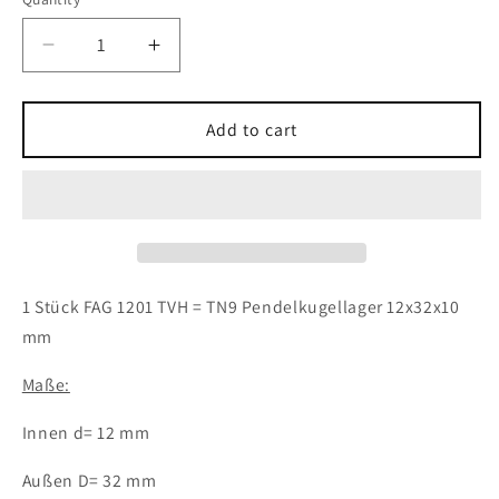
Decrease
Increase
quantity
quantity
for
for
1x
1x
Add to cart
FAG
FAG
1201
1201
TVH
TVH
=
=
ETN9
ETN9
Pendelkugellager
Pendelkugellager
12x32x10
12x32x10
1 Stück FAG 1201 TVH = TN9 Pendelkugellager 12x32x10
mm
mm
mm
Kugellager
Kugellager
Maße:
Innen d= 12 mm
Außen D= 32 mm