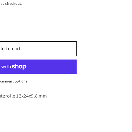
 at checkout.
dd to cart
payment options
8
ützrolle 12x24x9,8 mm
r