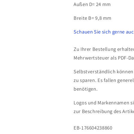
Außen D= 24 mm
Breite B= 9,8 mm
Schauen Sie sich gerne auc
Zu Ihrer Bestellung erhalt
Mehrwertsteuer als PDF-Dat
Selbstverständlich können
zu sparen. Es fallen genere
benötigen.
Logos und Markennamen sin
zur Beschreibung des Artik
SKU:
EB-176604238860