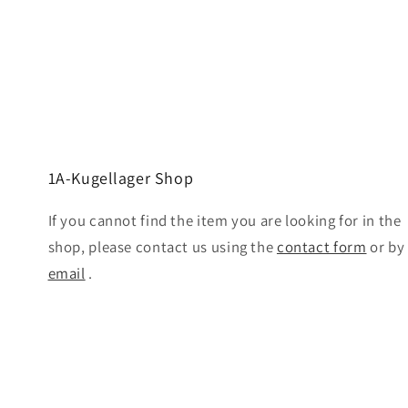
1A-Kugellager Shop
If you cannot find the item you are looking for in the
shop, please contact us using the
contact form
or by
email
.