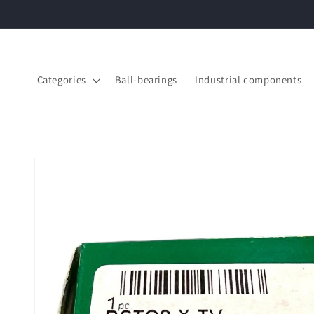
Skip to
content
Categories
Ball-bearings
Industrial components
Skip to
product
information