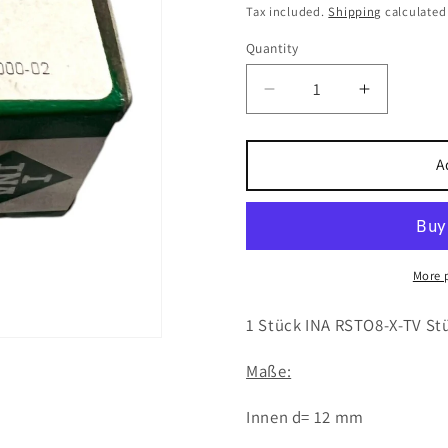
price
Tax included.
Shipping
calculated
Quantity
Decrease
Increase
quantity
quantity
for
for
1x
1x
A
INA
INA
RSTO8-
RSTO8-
X-
X-
TV
TV
Stützrolle
Stützrolle
More 
12x24x9,8
12x24x9,
mm
mm
1 Stück INA RSTO8-X-TV St
Kugellager
Kugellage
Maße:
Innen d= 12 mm