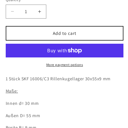
Decrease
Increase
quantity
quantity
for
for
1x
1x
Add to cart
SKF
SKF
16006/C3
16006/C3
Rillenkugellager
Rillenkugellager
30x55x9
30x55x9
mm
mm
More payment options
16006
16006
C3
C3
1 Stück SKF 16006/C3 Rillenkugellager 30x55x9 mm
Kugellager
Kugellager
Maße:
Innen d= 30 mm
Außen D= 55 mm
Breite B= 9 mm