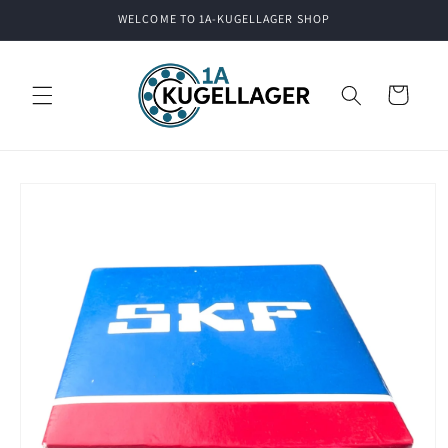
Skip to
WELCOME TO 1A-KUGELLAGER SHOP
content
Cart
Skip to
product
information