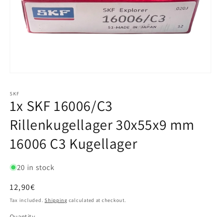
SKF
1x SKF 16006/C3
Rillenkugellager 30x55x9 mm
16006 C3 Kugellager
20 in stock
Regular
12,90€
price
Tax included.
Shipping
calculated at checkout.
Quantity