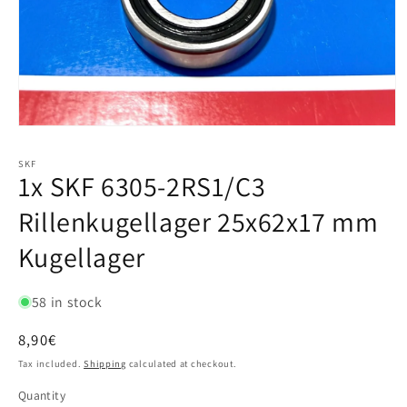
SKF
1x SKF 6305-2RS1/C3
Rillenkugellager 25x62x17 mm
Kugellager
58 in stock
Regular
8,90€
price
Tax included.
Shipping
calculated at checkout.
Quantity