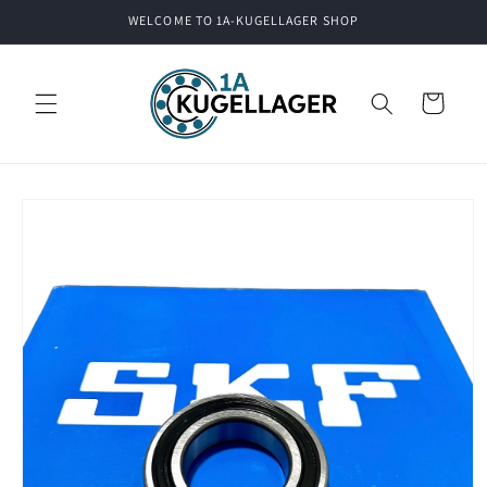
Skip to
WELCOME TO 1A-KUGELLAGER SHOP
content
Cart
Skip to
product
information