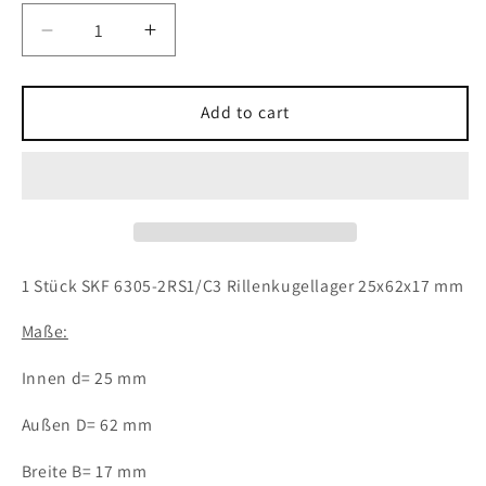
Decrease
Increase
quantity
quantity
for
for
1x
1x
Add to cart
SKF
SKF
6305-
6305-
2RS1/C3
2RS1/C3
Rillenkugellager
Rillenkugellager
25x62x17
25x62x17
mm
mm
Kugellager
Kugellager
1 Stück SKF 6305-2RS1/C3 Rillenkugellager 25x62x17 mm
Maße:
Innen d= 25 mm
Außen D= 62 mm
Breite B= 17 mm