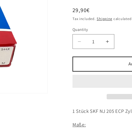
Regular
29,90€
price
Tax included.
Shipping
calculated
Quantity
Decrease
Increase
quantity
quantity
for
for
1x
1x
A
SKF
SKF
NJ
NJ
205
205
ECP
ECP
Zylinderrollenlager
Zylinderro
25x52x15
25x52x1
mm
mm
1 Stück SKF NJ 205 ECP Zy
NJ205
NJ205
ECP
ECP
Maße:
Kugellager
Kugellage