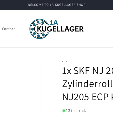
WELCOME TO 1A-KUGELLAGER SHOP
Contact
SKF
1x SKF NJ 
Zylinderro
NJ205 ECP 
13 in stock