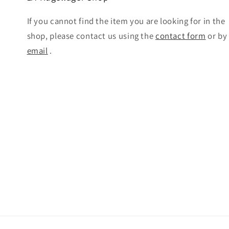
If you cannot find the item you are looking for in the
shop, please contact us using the
contact form
or by
email
.