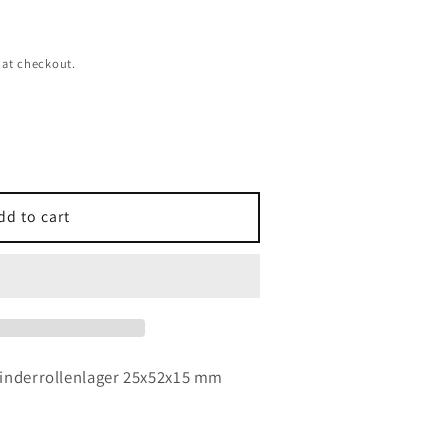
 at checkout.
dd to cart
llenlager
5
linderrollenlager 25x52x15 mm
r