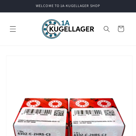
Skip to
WELCOME TO 1A-KUGELLAGER SHOP
content
Cart
Skip to
product
information