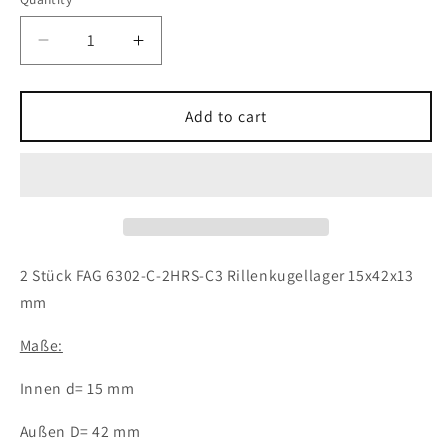
Decrease
Increase
quantity
quantity
for
for
2x
2x
Add to cart
FAG
FAG
6302-
6302-
C-
C-
2HRS-
2HRS-
C3
C3
Rillenkugellager
Rillenkugellager
15x42x13
15x42x13
2 Stück FAG 6302-C-2HRS-C3 Rillenkugellager 15x42x13
mm
mm
mm
Kugellager
Kugellager
6302
6302
Maße:
2RSH
2RSH
C3
C3
Innen d= 15 mm
Außen D= 42 mm