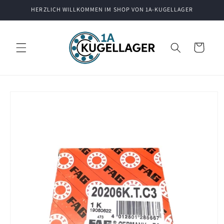
Direkt
HERZLICH WILLKOMMEN IM SHOP VON 1A-KUGELLAGER
zum
Inhalt
Warenkorb
oduktinformationen
ringen