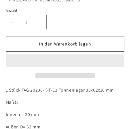
inkl. MwSt.
Versand
wird beim Checkout berechnet
Anzahl
Verringere
Erhöhe
die
die
Menge
Menge
für
für
In den Warenkorb legen
1x
1x
FAG
FAG
20206-
20206-
K-
K-
T-
T-
C3
C3
Tonnenlager
Tonnenlager
1 Stück FAG 20206-K-T-C3 Tonnenlager 30x62x16 mm
30x62x16
30x62x16
mm
mm
Maße:
Kugellager
Kugellager
20206
20206
Innen d= 30 mm
K-
K-
TVP/C3
TVP/C3
Außen D= 62 mm