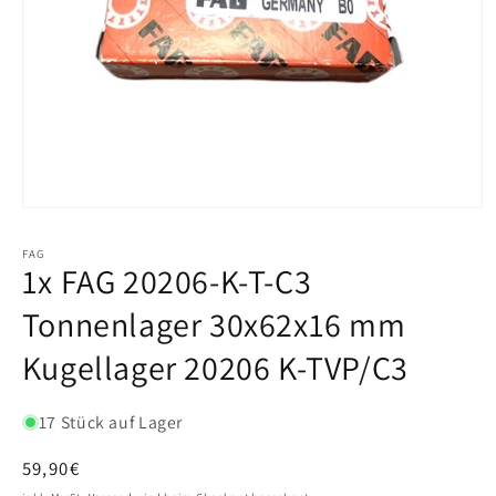
FAG
1x FAG 20206-K-T-C3
Tonnenlager 30x62x16 mm
Kugellager 20206 K-TVP/C3
17 Stück auf Lager
Normaler
59,90€
Preis