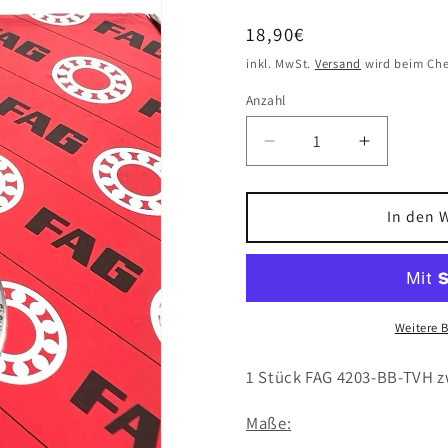
Normaler
18,90€
Preis
inkl. MwSt.
Versand
wird beim Che
Anzahl
Verringere
Erhöhe
die
die
Menge
Menge
für
für
In den 
1x
1x
FAG
FAG
4203-
4203-
BB-
BB-
TVH
TVH
Weitere 
zweireihiges
zweireihi
Rillenkugellager
Rillenkug
1 Stück FAG 4203-BB-TVH z
17x40x16
17x40x1
mm
mm
Maße:
Kugellager
Kugellage