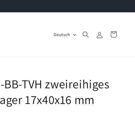
S
Einloggen
Warenkorb
Deutsch
p
r
a
c
h
-BB-TVH zweireihiges
e
llager 17x40x16 mm