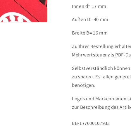
Innen d= 17 mm
Außen D= 40 mm
Breite B= 16 mm
Zu Ihrer Bestellung erhalt
Mehrwertsteuer als PDF-Dat
Selbstverständlich können
zu sparen. Es fallen genere
benötigen.
Logos und Markennamen sin
zur Beschreibung des Artik
SKU:
EB-177000107933