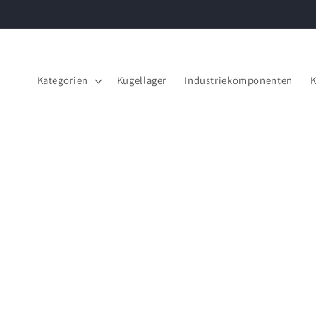
Direkt
zum
Inhalt
Kategorien
Kugellager
Industriekomponenten
K
Zu
Produktinformationen
springen