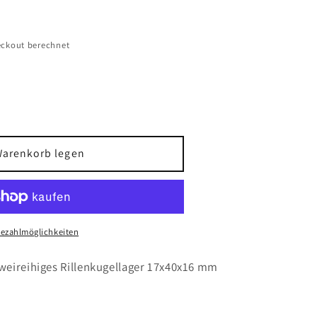
ckout berechnet
Warenkorb legen
Bezahlmöglichkeiten
ges
ellager
weireihiges Rillenkugellager 17x40x16 mm
6
r