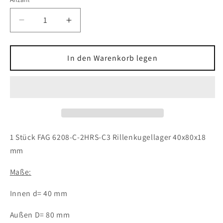
Verringere
Erhöhe
die
die
Menge
Menge
für
für
In den Warenkorb legen
1x
1x
FAG
FAG
6208-
6208-
C-
C-
2HRS-
2HRS-
C3
C3
Rillenkugellager
Rillenkugellager
1 Stück FAG 6208-C-2HRS-C3 Rillenkugellager 40x80x18
40x80x18
40x80x18
mm
mm
mm
Kugellager
Kugellager
Maße:
Innen d= 40 mm
Außen D= 80 mm