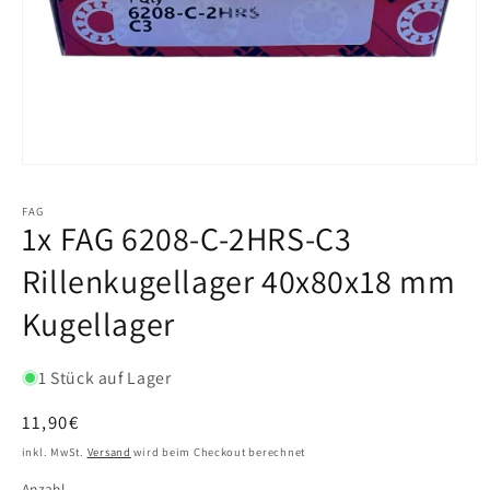
FAG
1x FAG 6208-C-2HRS-C3
Rillenkugellager 40x80x18 mm
Kugellager
1 Stück auf Lager
Normaler
11,90€
Preis
inkl. MwSt.
Versand
wird beim Checkout berechnet
Anzahl