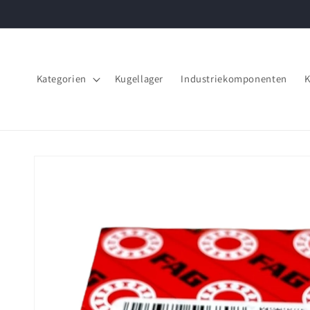
Direkt
zum
Inhalt
Kategorien
Kugellager
Industriekomponenten
K
Zu
Produktinformationen
springen