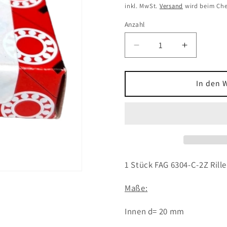
Preis
inkl. MwSt.
Versand
wird beim Che
Anzahl
Verringere
Erhöhe
die
die
Menge
Menge
für
für
In den 
1x
1x
FAG
FAG
6304-
6304-
C-
C-
2Z
2Z
Rillenkugellager
Rillenkug
20x52x15
20x52x1
1 Stück FAG 6304-C-2Z Ril
mm
mm
Kugellager
Kugellage
Maße:
6304
6304
2Z
2Z
Innen d= 20 mm