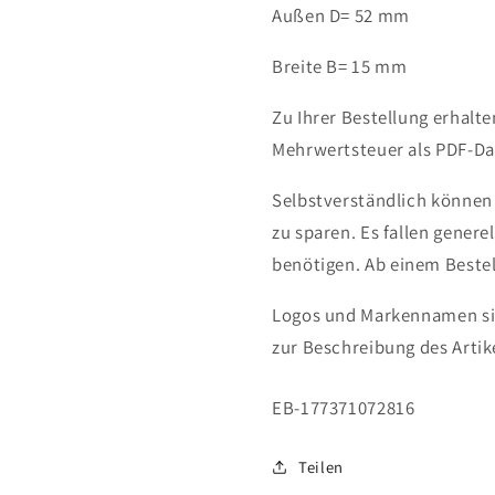
Außen D= 52 mm
Breite B= 15 mm
Zu Ihrer Bestellung erhalt
Mehrwertsteuer als PDF-Dat
Selbstverständlich können
zu sparen. Es fallen genere
benötigen.
Ab einem Bestel
Logos und Markennamen sin
zur Beschreibung des Artik
SKU:
EB-177371072816
Teilen