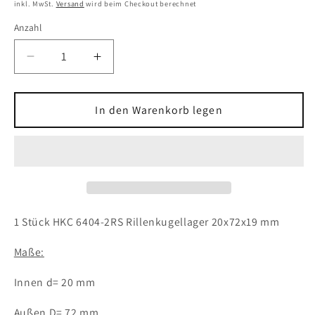
Preis
inkl. MwSt.
Versand
wird beim Checkout berechnet
Anzahl
Verringere
Erhöhe
die
die
Menge
Menge
für
für
In den Warenkorb legen
1x
1x
HKC
HKC
6404-
6404-
2RS
2RS
Rillenkugellager
Rillenkugellager
20x72x19
20x72x19
mm
mm
1 Stück HKC 6404-2RS Rillenkugellager 20x72x19 mm
Kugellager
Kugellager
Maße:
Innen d= 20 mm
Außen D= 72 mm