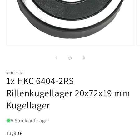
von
1
/
2
SONSTIGE
1x HKC 6404-2RS
Rillenkugellager 20x72x19 mm
Kugellager
5 Stück auf Lager
Normaler
11,90€