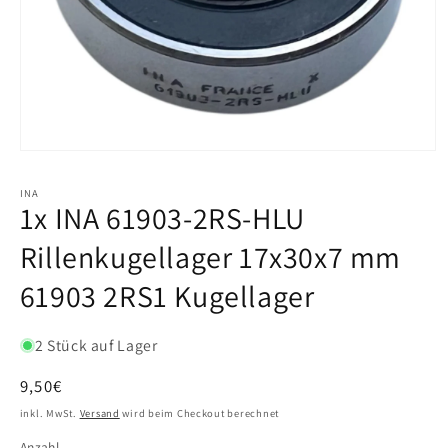
INA
1x INA 61903-2RS-HLU
Rillenkugellager 17x30x7 mm
61903 2RS1 Kugellager
2 Stück auf Lager
Normaler
9,50€
Preis
inkl. MwSt.
Versand
wird beim Checkout berechnet
Anzahl