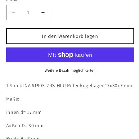
Verringere
Erhöhe
die
die
Menge
Menge
für
für
In den Warenkorb legen
1x
1x
INA
INA
61903-
61903-
2RS-
2RS-
HLU
HLU
Weitere Bezahlmöglichkeiten
Rillenkugellager
Rillenkugellager
17x30x7
17x30x7
1 Stück INA 61903-2RS-HLU Rillenkugellager 17x30x7 mm
mm
mm
61903
61903
Maße:
2RS1
2RS1
Kugellager
Kugellager
Innen d= 17 mm
Außen D= 30 mm
Breite B= 7 mm