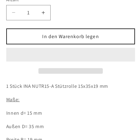
Verringere
Erhöhe
die
die
Menge
Menge
für
für
In den Warenkorb legen
1x
1x
INA
INA
NUTR15-
NUTR15-
A
A
Stützrolle
Stützrolle
15x35x19
15x35x19
mm
mm
1 Stück INA NUTR15-A Stützrolle 15x35x19 mm
NUTR
NUTR
15
15
Maße:
A
A
Kugellager
Kugellager
Innen d= 15 mm
Außen D= 35 mm
Breite B= 19 mm