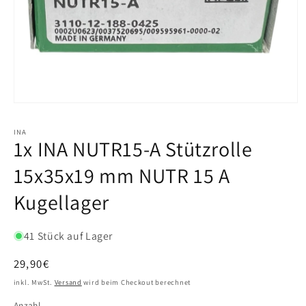
INA
1x INA NUTR15-A Stützrolle
15x35x19 mm NUTR 15 A
Kugellager
41 Stück auf Lager
Normaler
29,90€
Preis
inkl. MwSt.
Versand
wird beim Checkout berechnet
Anzahl