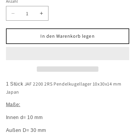
Anzahl
Verringere
Erhöhe
die
die
Menge
Menge
für
für
In den Warenkorb legen
1x
1x
JAF
JAF
2200
2200
2RS
2RS
Pendelkugellager
Pendelkugellager
10x30x14
10x30x14
mm
mm
JAF 2200 2RS Pendelkugellager 10x30x14 mm
1 Stück
Japan
Japan
Japan
2200
2200
2RS1
2RS1
Maße:
2RSR
2RSR
Kugellager
Kugellager
Innen d= 10 mm
Außen D= 30 mm