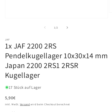
von
1
/
2
JAF
1x JAF 2200 2RS
Pendelkugellager 10x30x14 mm
Japan 2200 2RS1 2RSR
Kugellager
17 Stück auf Lager
Normaler
5,90€
Preis
inkl. MwSt.
Versand
wird beim Checkout berechnet