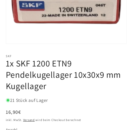
SKF
1x SKF 1200 ETN9
Pendelkugellager 10x30x9 mm
Kugellager
21 Stück auf Lager
Normaler
16,90€
Preis
inkl. MwSt.
Versand
wird beim Checkout berechnet
Anzahl