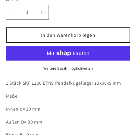
Verringere
Erhöhe
die
die
Menge
Menge
für
für
In den Warenkorb legen
1x
1x
SKF
SKF
1200
1200
ETN9
ETN9
Pendelkugellager
Pendelkugellager
Weitere Bezahlmöglichkeiten
10x30x9
10x30x9
mm
mm
1 Stück SKF 1200 ETN9 Pendelkugellager 10x30x9 mm
Kugellager
Kugellager
Maße:
Innen d= 10 mm
Außen D= 30 mm
Breite B= 9 mm