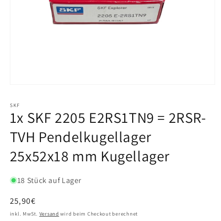
SKF
1x SKF 2205 E2RS1TN9 = 2RSR-
TVH Pendelkugellager
25x52x18 mm Kugellager
18 Stück auf Lager
Normaler
25,90€
Preis
inkl. MwSt.
Versand
wird beim Checkout berechnet