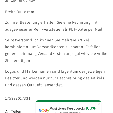
Außen D= 52 mm
Breite B= 18 mm
Zu Ihrer Bestellung erhalten Sie eine Rechnung mit
ausgewiesener Mehrwertsteuer als PDF-Datei per Mail.
Selbstverständlich können Sie mehrere Artikel
kombinieren, um Versandkosten zu sparen. Es fallen
generell einmalig Versandkosten an, egal wieviele Artikel
Sie benötigen.
Logos und Markennamen sind Eigentum der jeweiligen
Besitzer und werden nur zur Beschreibung des Artikels
und dessen Qualität verwendet.
SKU:
175987017331
✕
100%
Positives Feedback
:
Teilen
15.206
Bewertungen