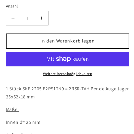
Anzahl
Verringere
Erhöhe
die
die
Menge
Menge
für
für
In den Warenkorb legen
1x
1x
SKF
SKF
2205
2205
E2RS1TN9
E2RS1TN9
=
=
Weitere Bezahlmöglichkeiten
2RSR-
2RSR-
TVH
TVH
1 Stück SKF 2205 E2RS1TN9 = 2RSR-TVH Pendelkugellager
Pendelkugellager
Pendelkugellager
25x52x18 mm
25x52x18
25x52x18
mm
mm
Maße:
Kugellager
Kugellager
Innen d= 25 mm