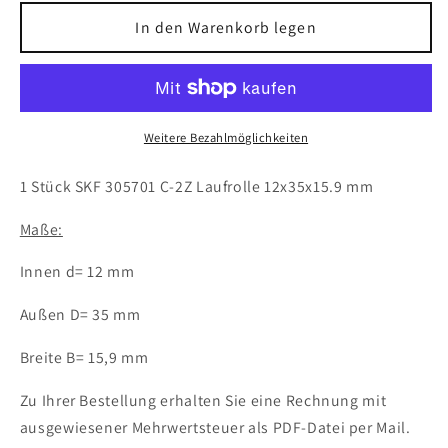
Menge
Menge
für
für
In den Warenkorb legen
1x
1x
SKF
SKF
305701
305701
C-
C-
2Z
2Z
Weitere Bezahlmöglichkeiten
Laufrolle
Laufrolle
12x35x15.9
12x35x15.9
1 Stück SKF 305701 C-2Z Laufrolle 12x35x15.9 mm
mm
mm
Zweireihig
Zweireihig
Maße:
Kugellager
Kugellager
Innen d= 12 mm
Außen D= 35 mm
Breite B= 15,9 mm
Zu Ihrer Bestellung erhalten Sie eine Rechnung mit
ausgewiesener Mehrwertsteuer als PDF-Datei per Mail.