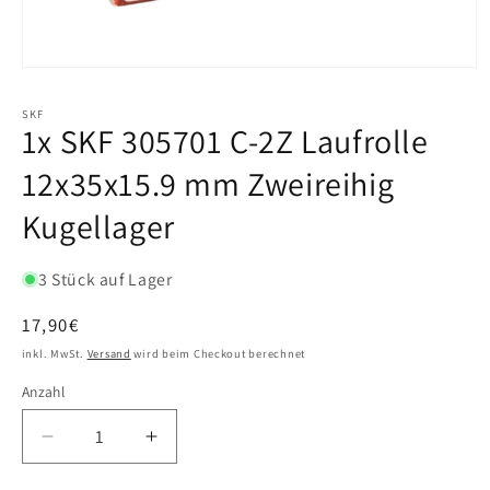
SKF
1x SKF 305701 C-2Z Laufrolle
12x35x15.9 mm Zweireihig
Kugellager
3 Stück auf Lager
Normaler
17,90€
Preis
inkl. MwSt.
Versand
wird beim Checkout berechnet
Anzahl
Verringere
Erhöhe
die
die