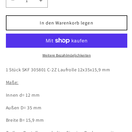
Verringere
Erhöhe
die
die
Menge
Menge
für
für
In den Warenkorb legen
1x
1x
SKF
SKF
305801
305801
C-
C-
2Z
2Z
Weitere Bezahlmöglichkeiten
Laufrolle
Laufrolle
12x35x15,9
12x35x15,9
1 Stück SKF 305801 C-2Z Laufrolle 12x35x15,9 mm
mm
mm
Kugellager
Kugellager
Maße:
Innen d= 12 mm
Außen D= 35 mm
Breite B= 15,9 mm