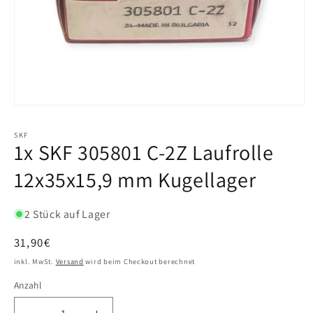
SKF
1x SKF 305801 C-2Z Laufrolle
12x35x15,9 mm Kugellager
2 Stück auf Lager
Normaler
31,90€
Preis
inkl. MwSt.
Versand
wird beim Checkout berechnet
Anzahl