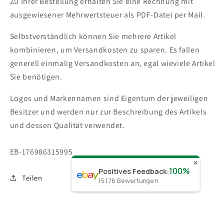
Zu Ihrer Bestellung erhalten Sie eine Rechnung mit
ausgewiesener Mehrwertsteuer als PDF-Datei per Mail.
Selbstverständlich können Sie mehrere Artikel
kombinieren, um Versandkosten zu sparen. Es fallen
generell einmalig Versandkosten an, egal wieviele Artikel
Sie benötigen.
Logos und Markennamen sind Eigentum der jeweiligen
Besitzer und werden nur zur Beschreibung des Artikels
und dessen Qualität verwendet.
SKU:
EB-176986315995
✕
100%
Positives Feedback
:
Teilen
15.176
Bewertungen