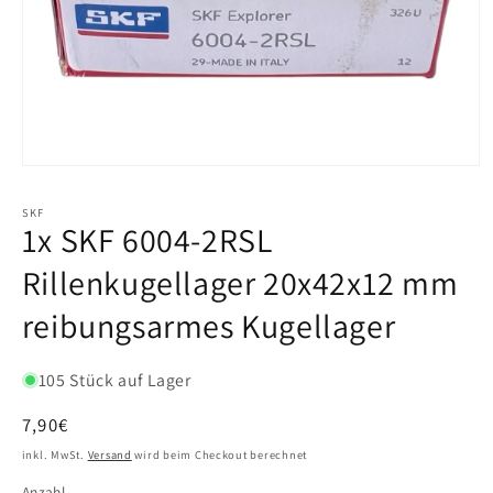
SKF
1x SKF 6004-2RSL
Rillenkugellager 20x42x12 mm
reibungsarmes Kugellager
105 Stück auf Lager
Normaler
7,90€
Preis
inkl. MwSt.
Versand
wird beim Checkout berechnet
Anzahl