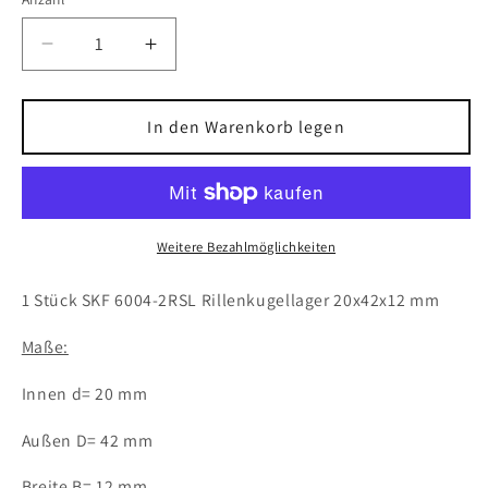
Verringere
Erhöhe
die
die
Menge
Menge
für
für
In den Warenkorb legen
1x
1x
SKF
SKF
6004-
6004-
2RSL
2RSL
Rillenkugellager
Rillenkugellager
Weitere Bezahlmöglichkeiten
20x42x12
20x42x12
mm
mm
1 Stück SKF 6004-2RSL Rillenkugellager 20x42x12 mm
reibungsarmes
reibungsarmes
Kugellager
Kugellager
Maße:
Innen d= 20 mm
Außen D= 42 mm
Breite B= 12 mm