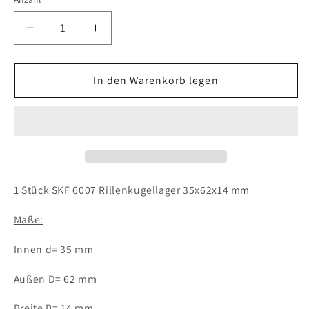
Verringere
Erhöhe
die
die
Menge
Menge
für
für
In den Warenkorb legen
1x
1x
SKF
SKF
6007
6007
Rillenkugellager
Rillenkugellager
35x62x14
35x62x14
mm
mm
offenes
offenes
1 Stück SKF 6007 Rillenkugellager 35x62x14 mm
Kugellager
Kugellager
Maße:
Innen d= 35 mm
Außen D= 62 mm
Breite B= 14 mm