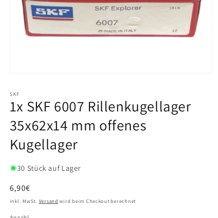
SKF
1x SKF 6007 Rillenkugellager
35x62x14 mm offenes
Kugellager
30 Stück auf Lager
Normaler
6,90€
Preis
inkl. MwSt.
Versand
wird beim Checkout berechnet
Anzahl