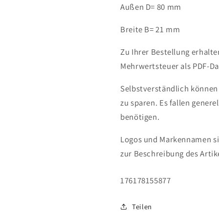
Außen D= 80 mm
Breite B= 21 mm
Zu Ihrer Bestellung erhalt
Mehrwertsteuer als PDF-Dat
Selbstverständlich können
zu sparen. Es fallen genere
benötigen.
Logos und Markennamen sin
zur Beschreibung des Artik
SKU:
176178155877
Teilen