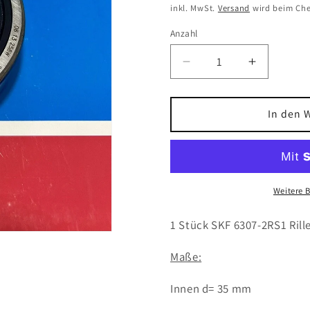
Preis
inkl. MwSt.
Versand
wird beim Che
Anzahl
Verringere
Erhöhe
die
die
Menge
Menge
für
für
In den 
1x
1x
SKF
SKF
Explorer
Explorer
6307-
6307-
2RS1
2RS1
Weitere 
Rillenkugellager
Rillenkug
35x80x21
35x80x2
1 Stück SKF 6307-2RS1 Ril
mm
mm
Maße:
Innen d= 35 mm