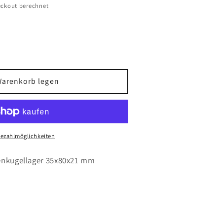
ckout berechnet
Warenkorb legen
Bezahlmöglichkeiten
ellager
1
lenkugellager 35x80x21 mm