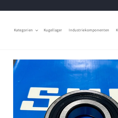
Direkt
zum
Inhalt
Kategorien
Kugellager
Industriekomponenten
K
Zu
Produktinformationen
springen