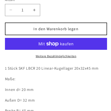
Verringere
Erhöhe
die
die
Menge
Menge
für
für
In den Warenkorb legen
1x
1x
SKF
SKF
LBCR
LBCR
20
20
Linear-
Linear-
Weitere Bezahlmöglichkeiten
Kugellager
Kugellager
20x32x45
20x32x45
1 Stück SKF LBCR 20 Linear-Kugellager 20x32x45 mm
mm
mm
LBCR20
LBCR20
Maße:
Kugellager
Kugellager
Innen d= 20 mm
Außen D= 32 mm
Breite B= 45 mm