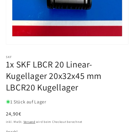
SKF
1x SKF LBCR 20 Linear-
Kugellager 20x32x45 mm
LBCR20 Kugellager
1 Stück auf Lager
Normaler
24,90€
Preis
inkl. MwSt.
Versand
wird beim Checkout berechnet
Anzahl