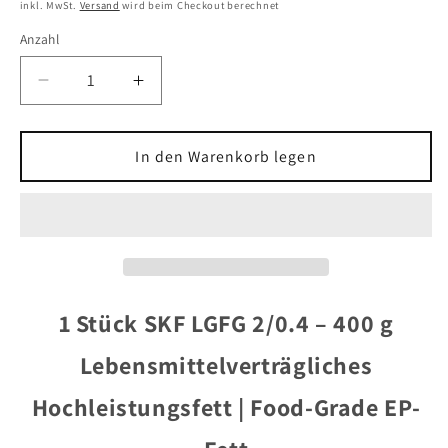
Preis
inkl. MwSt.
Versand
wird beim Checkout berechnet
Anzahl
Verringere
Erhöhe
die
die
Menge
Menge
für
für
In den Warenkorb legen
1x
1x
SKF
SKF
LGFG
LGFG
2/0.4
2/0.4
Lebensmittelfett
Lebensmittelfett
400g
400g
Lebensmittelverträgliches
Lebensmittelverträgliches
1 Stück SKF LGFG 2/0.4 – 400 g
Fett
Fett
Lebensmittelverträgliches
Hochleistungsfett | Food-Grade EP-