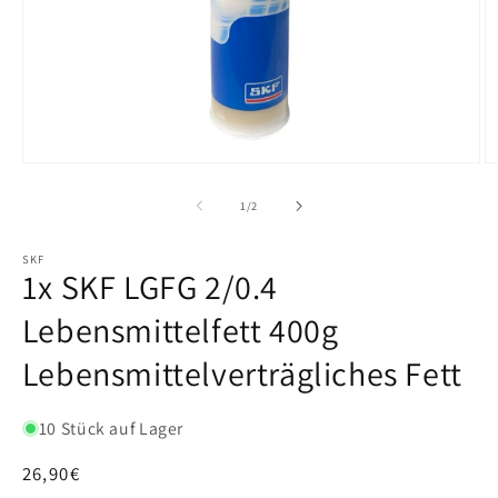
von
1
/
2
SKF
1x SKF LGFG 2/0.4
Lebensmittelfett 400g
Lebensmittelverträgliches Fett
10 Stück auf Lager
Normaler
26,90€