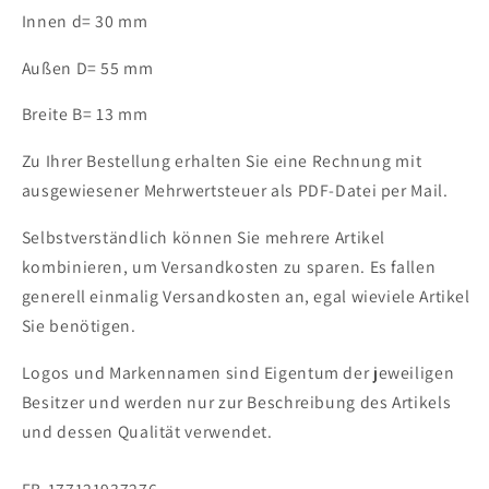
/
/
Innen d= 30 mm
2RSR-
2RSR-
C3
C3
Außen D= 55 mm
Kugellager
Kugellager
Breite B= 13 mm
Zu Ihrer Bestellung erhalten Sie eine Rechnung mit
ausgewiesener Mehrwertsteuer als PDF-Datei per Mail.
Selbstverständlich können Sie mehrere Artikel
kombinieren, um Versandkosten zu sparen. Es fallen
generell einmalig Versandkosten an, egal wieviele Artikel
Sie benötigen.
Logos und Markennamen sind Eigentum der jeweiligen
Besitzer und werden nur zur Beschreibung des Artikels
und dessen Qualität verwendet.
SKU: