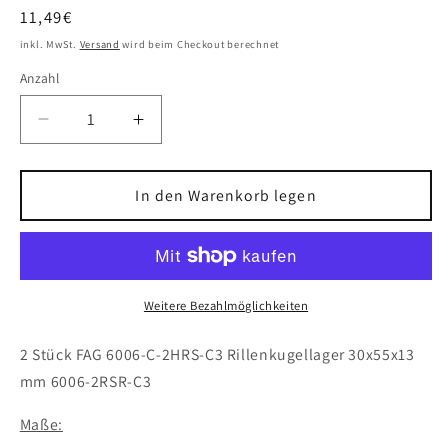
Normaler
11,49€
Preis
inkl. MwSt.
Versand
wird beim Checkout berechnet
Anzahl
Verringere
Erhöhe
die
die
Menge
Menge
für
für
In den Warenkorb legen
2x
2x
FAG
FAG
6006-
6006-
C-
C-
2HRS-
2HRS-
Weitere Bezahlmöglichkeiten
C3
C3
Rillenkugellager
Rillenkugellager
2 Stück FAG 6006-C-2HRS-C3 Rillenkugellager 30x55x13
30x55x13
30x55x13
mm 6006-2RSR-C3
mm
mm
6006
6006
Maße:
2RS1/C3
2RS1/C3