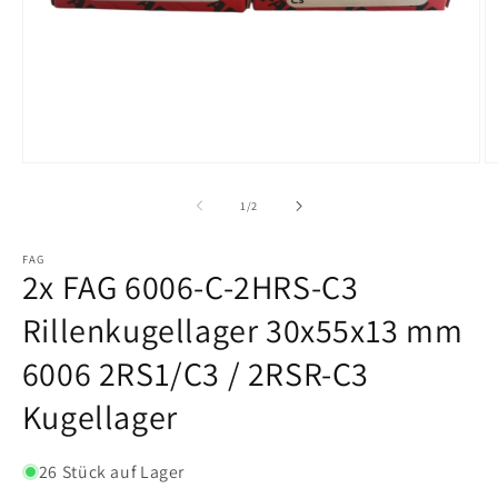
von
1
/
2
FAG
2x FAG 6006-C-2HRS-C3
Rillenkugellager 30x55x13 mm
6006 2RS1/C3 / 2RSR-C3
Kugellager
26 Stück auf Lager