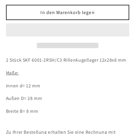
Menge
Menge
für
für
In den Warenkorb legen
2x
2x
SKF
SKF
6001-
6001-
2RSH/C3
2RSH/C3
Rillenkugellager
Rillenkugellager
12x28x8
12x28x8
mm
mm
2 Stück SKF 6001-2RSH/C3 Rillenkugellager 12x28x8 mm
Kugellager
Kugellager
Maße:
Innen d= 12 mm
Außen D= 28 mm
Breite B= 8 mm
Zu Ihrer Bestellung erhalten Sie eine Rechnung mit