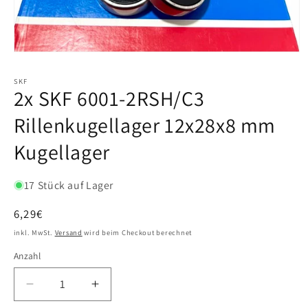
SKF
2x SKF 6001-2RSH/C3
Rillenkugellager 12x28x8 mm
Kugellager
17 Stück auf Lager
Normaler
6,29€
Preis
inkl. MwSt.
Versand
wird beim Checkout berechnet
Anzahl
Verringere
Erhöhe
die
die