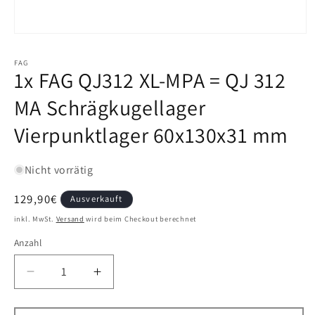
FAG
1x FAG QJ312 XL-MPA = QJ 312
MA Schrägkugellager
Vierpunktlager 60x130x31 mm
Nicht vorrätig
Normaler
129,90€
Ausverkauft
Preis
inkl. MwSt.
Versand
wird beim Checkout berechnet
Anzahl
Verringere
Erhöhe
die
die
Menge
Menge