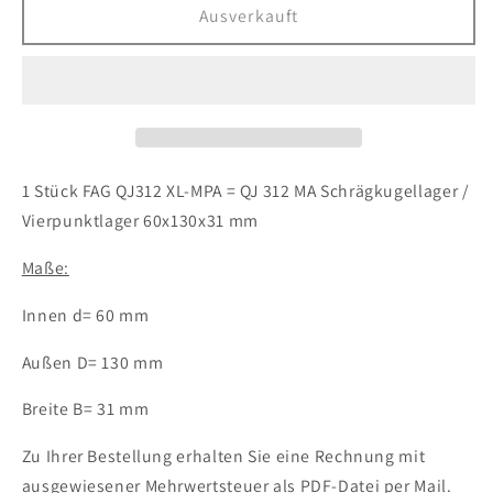
für
für
Ausverkauft
1x
1x
FAG
FAG
QJ312
QJ312
XL-
XL-
MPA
MPA
=
=
QJ
QJ
1 Stück FAG QJ312 XL-MPA = QJ 312 MA Schrägkugellager /
312
312
Vierpunktlager 60x130x31 mm
MA
MA
Schrägkugellager
Schrägkugellager
Maße:
Vierpunktlager
Vierpunktlager
60x130x31
60x130x31
Innen d= 60 mm
mm
mm
Außen D= 130 mm
Breite B= 31 mm
Zu Ihrer Bestellung erhalten Sie eine Rechnung mit
ausgewiesener Mehrwertsteuer als PDF-Datei per Mail.