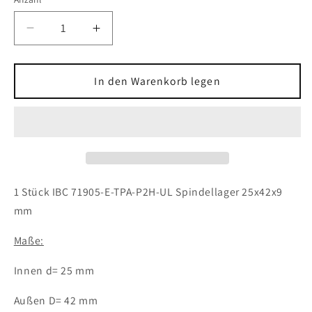
Verringere
Erhöhe
die
die
Menge
Menge
für
für
In den Warenkorb legen
1x
1x
IBC
IBC
71905-
71905-
E-
E-
TPA-
TPA-
P2H-
P2H-
UL
UL
1 Stück IBC 71905-E-TPA-P2H-UL Spindellager 25x42x9
Spindellager
Spindellager
mm
25x42x9
25x42x9
mm
mm
Maße:
Kugellager
Kugellager
Innen d= 25 mm
Außen D= 42 mm