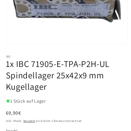
IBC
1x IBC 71905-E-TPA-P2H-UL
Spindellager 25x42x9 mm
Kugellager
1 Stück auf Lager
Normaler
69,90€
Preis
inkl. MwSt.
Versand
wird beim Checkout berechnet
Anzahl