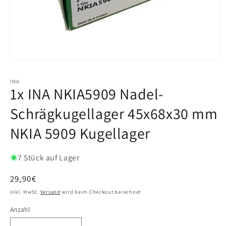
INA
1x INA NKIA5909 Nadel-
Schrägkugellager 45x68x30 mm
NKIA 5909 Kugellager
7 Stück auf Lager
Normaler
29,90€
Preis
inkl. MwSt.
Versand
wird beim Checkout berechnet
Anzahl