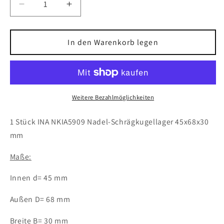
Verringere
Erhöhe
die
die
Menge
Menge
für
für
In den Warenkorb legen
1x
1x
INA
INA
NKIA5909
NKIA5909
Nadel-
Nadel-
Schrägkugellager
Schrägkugellager
Weitere Bezahlmöglichkeiten
45x68x30
45x68x30
mm
mm
1 Stück INA NKIA5909 Nadel-Schrägkugellager 45x68x30
NKIA
NKIA
mm
5909
5909
Kugellager
Kugellager
Maße:
Innen d= 45 mm
Außen D= 68 mm
Breite B= 30 mm