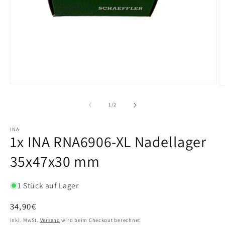
von
1
/
2
INA
1x INA RNA6906-XL Nadellager
35x47x30 mm
1 Stück auf Lager
Normaler
34,90€
Preis
inkl. MwSt.
Versand
wird beim Checkout berechnet