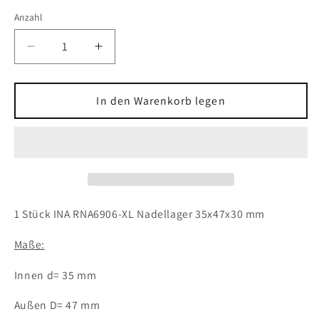
Anzahl
Verringere
Erhöhe
die
die
Menge
Menge
für
für
In den Warenkorb legen
1x
1x
INA
INA
RNA6906-
RNA6906-
XL
XL
Nadellager
Nadellager
35x47x30
35x47x30
mm
mm
1 Stück INA RNA6906-XL Nadellager 35x47x30 mm
Maße:
Innen d= 35 mm
Außen D= 47 mm