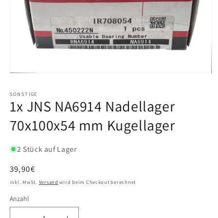
SONSTIGE
1x JNS NA6914 Nadellager
70x100x54 mm Kugellager
2 Stück auf Lager
Normaler
39,90€
Preis
inkl. MwSt.
Versand
wird beim Checkout berechnet
Anzahl