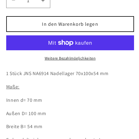
Verringere
Erhöhe
die
die
Menge
Menge
für
für
In den Warenkorb legen
1x
1x
JNS
JNS
NA6914
NA6914
Nadellager
Nadellager
70x100x54
70x100x54
Weitere Bezahlmöglichkeiten
mm
mm
Kugellager
Kugellager
1 Stück JNS NA6914 Nadellager 70x100x54 mm
Maße:
Innen d= 70 mm
Außen D= 100 mm
Breite B= 54 mm