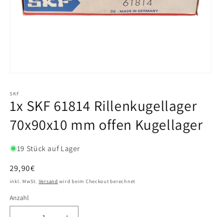
SKF
1x SKF 61814 Rillenkugellager
70x90x10 mm offen Kugellager
19 Stück auf Lager
Normaler
29,90€
Preis
inkl. MwSt.
Versand
wird beim Checkout berechnet
Anzahl