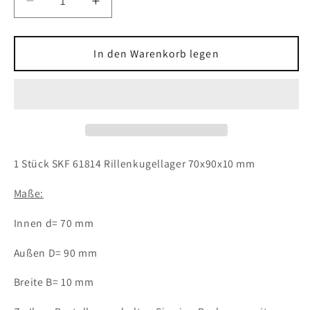
Verringere
Erhöhe
die
die
Menge
Menge
für
für
In den Warenkorb legen
1x
1x
SKF
SKF
61814
61814
Rillenkugellager
Rillenkugellager
70x90x10
70x90x10
mm
mm
offen
offen
1 Stück SKF 61814 Rillenkugellager 70x90x10 mm
Kugellager
Kugellager
Maße:
Innen d= 70 mm
Außen D= 90 mm
Breite B= 10 mm