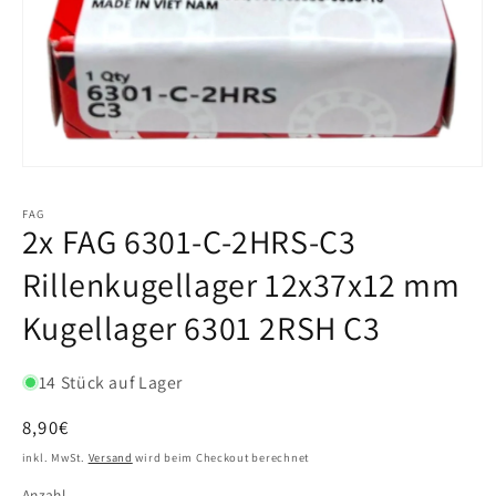
FAG
2x FAG 6301-C-2HRS-C3
Rillenkugellager 12x37x12 mm
Kugellager 6301 2RSH C3
14 Stück auf Lager
Normaler
8,90€
Preis
inkl. MwSt.
Versand
wird beim Checkout berechnet
Anzahl