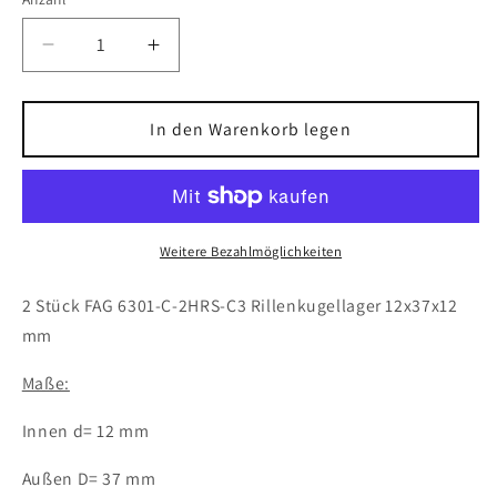
Verringere
Erhöhe
die
die
Menge
Menge
für
für
In den Warenkorb legen
2x
2x
FAG
FAG
6301-
6301-
C-
C-
2HRS-
2HRS-
Weitere Bezahlmöglichkeiten
C3
C3
Rillenkugellager
Rillenkugellager
2 Stück FAG 6301-C-2HRS-C3 Rillenkugellager 12x37x12
12x37x12
12x37x12
mm
mm
mm
Kugellager
Kugellager
Maße:
6301
6301
2RSH
2RSH
Innen d= 12 mm
C3
C3
Außen D= 37 mm